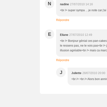
N
nadine
27/07/2010 14:16
<br /> super sympa ... je note car j'a
Répondre
E
Eliane
27/07/2010 12:49
<br /> Bonjour génial ces pan-cakes !
le ressens pas, ne le vois pas<br /> j
illusion agréable<br /> mais ca march
Répondre
J
Juliette
28/07/2010 20:00
<br /> <br /> Alors bon anniv