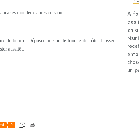
pancakes moelleux après cuisson.
A fo
des 
en a
réuni
ix de beurre. Déposer une petite louche de pâte. Laisser
recet
ter aussitôt.
enfa
chos
un p
st
0