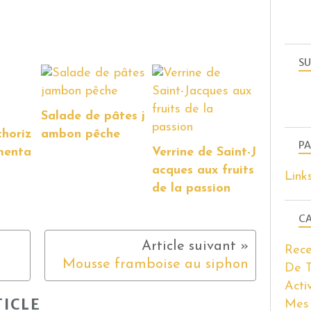
SU
Salade de pâtes j
choriz
ambon pêche
PA
menta
Verrine de Saint-J
acques aux fruits
Link
de la passion
CA
Rece
Mousse framboise au siphon
De T
Acti
ICLE
Mes 