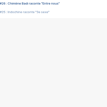
#26 : Chimène Badi raconte "Entre nous"
#25 : Indochine raconte "3e sexe"
#24 : Zaho raconte "C'est chelou"
#23 : Patrick Bruel raconte "Au café des délices"
#22 : Kyo raconte "Le chemin"
#21 : Nolwenn Leroy raconte "Cassé"
#20 : Patrick Hernandez raconte "Born to be alive"
#19 : Lorie raconte "Près de moi"
#18 : Michael Jones raconte "A nos actes manqués" (avec Jean-Jacque
#17 : Khaled raconte "Aïcha"
#16 : Corneille raconte "Parce qu'on vient de loin"
#15 : Indochine raconte "L'aventurier"
14 : Lorie raconte "Sur un air latino"